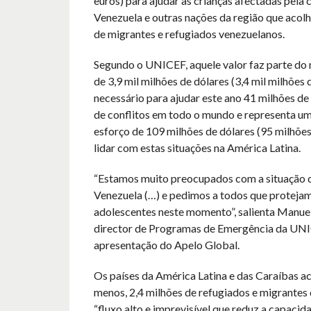
euros) para ajudar as crianças afectadas pela c
Venezuela e outras nações da região que aco
de migrantes e refugiados venezuelanos.
Segundo o UNICEF, aquele valor faz parte do
de 3,9 mil milhões de dólares (3,4 mil milhões 
necessário para ajudar este ano 41 milhões de 
de conflitos em todo o mundo e representa um
esforço de 109 milhões de dólares (95 milhões
lidar com estas situações na América Latina.
“Estamos muito preocupados com a situação d
Venezuela (…) e pedimos a todos que protejam 
adolescentes neste momento”, salienta Manuel
director de Programas de Emergência da UNI
apresentação do Apelo Global.
Os países da América Latina e das Caraíbas a
menos, 2,4 milhões de refugiados e migrantes
“fluxo alto e imprevisível que reduz a capacid