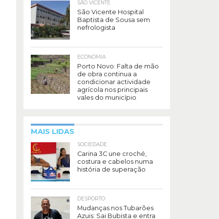
SÃO VICENTE
São Vicente Hospital
Baptista de Sousa sem
nefrologista
ECONOMIA
Porto Novo: Falta de mão
de obra continua a
condicionar actividade
agrícola nos principais
vales do município
MAIS LIDAS
SOCIEDADE
Carina 3C une croché,
costura e cabelos numa
história de superação
DESPORTO
Mudanças nos Tubarões
Azuis: Sai Bubista e entra