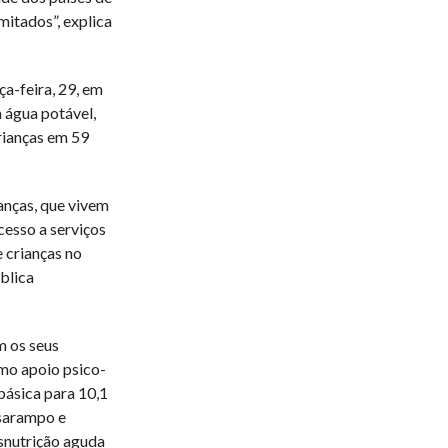
mitados”, explica
a-feira, 29, em
à água potável,
rianças em 59
anças, que vivem
cesso a serviços
e crianças no
ública
 os seus
mo apoio psico-
básica para 10,1
 sarampo e
snutrição aguda