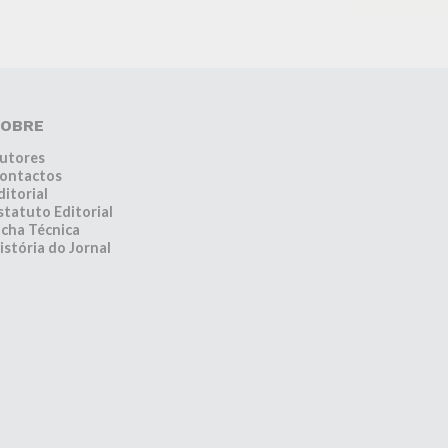
OBRE
utores
ontactos
ditorial
statuto Editorial
icha Técnica
istória do Jornal