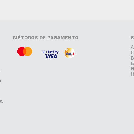
MÉTODOS DE PAGAMENTO
S
A
C
E
E
F
,
H
r,
e.