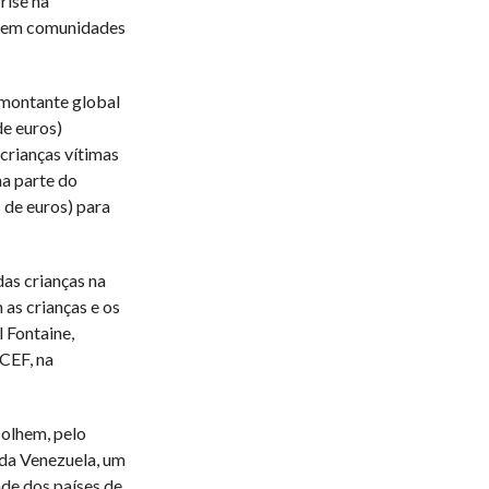
rise na
lhem comunidades
 montante global
de euros)
crianças vítimas
a parte do
 de euros) para
as crianças na
as crianças e os
 Fontaine,
CEF, na
colhem, pelo
 da Venezuela, um
ade dos países de