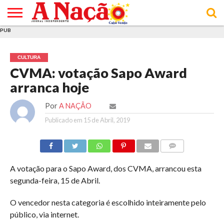
PUB
INÍCIO
ÚLTIMAS
ASSINATURAS
EM
ARQUIVO
ACTUALIDADE
OPINIÃO
ANÚNCIOS
VARIEDADES
CLICK
SOBRE
AJUDA
POLÍTICA DE
TERMOS E
NOTÍCIAS
& LOJA
FOCO
JOVEM
PRIVACIDADE
CONDIÇÕES
E DE
DE
CULTURA
COOKIES
UTILIZAÇÃO
CVMA: votação Sapo Award
arranca hoje
Por
A NAÇÃO
Publicado em
15 de Abril, 2019
COMMENTS
A votação para o Sapo Award, dos CVMA, arrancou esta
segunda-feira, 15 de Abril.
O vencedor nesta categoria é escolhido inteiramente pelo
público, via internet.