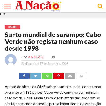
PUB
INÍCIO
ÚLTIMAS
ASSINATURAS
EM
ARQUIVO
ACTUALIDADE
OPINIÃO
ANÚNCIOS
VARIEDADES
CLICK
SOBRE
AJUDA
POLÍTICA DE
TERMOS E
NOTÍCIAS
& LOJA
FOCO
JOVEM
PRIVACIDADE
CONDIÇÕES
E DE
DE
SAÚDE
COOKIES
UTILIZAÇÃO
Surto mundial de sarampo: Cabo
Verde não regista nenhum caso
desde 1998
Por
A NAÇÃO
Publicado em
17 de Setembro, 2019
COMMENTS
Apesar do alerta da OMS sobre o surto mundial de sarampo
presente em 181 países, Cabo Verde continua sem nenhum
caso desde 1998. Ainda assim, o Ministério da Saúde diz-se
alerta, chamando a atenção para a importância da vacinação