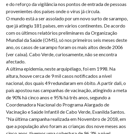
e do reforço da vigilância nos pontos de entrada de pessoas
provenientes dos países onde o vírus já circula.
O mundo está a ser assolado por um novo surto de sarampo,
que já atingiu 181 países, em vários continentes. De acordo
com os últimos relatórios preliminares da Organização
Mundial da Saúde (OMS), só nos primeiros seis meses deste
ano, os casos de sarampo foram os mais altos desde 2006
(ver caixa). Cabo Verde, curiosamente, não se encontra
afectado.
A última epidemia, neste arquipélago, foi em 1998. Na
altura, houve cerca de 9 mil casos notificados a nível
nacional, dos quais 49 redundaram em óbito. A partir dali, o
país apostou nas campanhas de vacinação, atingindo a meta
de 90% há cinco anos e 95% há três anos, segundo a
Coordenadora Nacional do Programa Alargado de
Vacinação e Saúde Infantil de Cabo Verde, Evanilda Santos.
“Na última campanha realizada em Novembro de 2018, em
que a população alvo foram as crianças dos nove meses aos
cinco anos, tivemos uma cobertura de 96,3% a nível