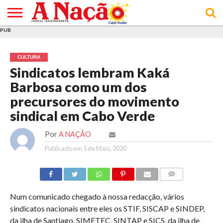
PUB
INÍCIO
ÚLTIMAS
ASSINATURAS
EM
ARQUIVO
ACTUALIDADE
OPINIÃO
ANÚNCIOS
VARIEDADES
CLICK
SOBRE
AJUDA
POLÍTICA DE
TERMOS E
NOTÍCIAS
& LOJA
FOCO
JOVEM
PRIVACIDADE
CONDIÇÕES
E DE
DE
CULTURA
COOKIES
UTILIZAÇÃO
Sindicatos lembram Kaká
Barbosa como um dos
precursores do movimento
sindical em Cabo Verde
Por
A NAÇÃO
Publicado em
5 de Maio, 2020
COMMENTS
Num comunicado chegado à nossa redacção, vários
sindicatos nacionais entre eles os STIF, SISCAP e SINDEP,
da ilha de Santiago, SIMETEC, SINTAP e SICS, da ilha de