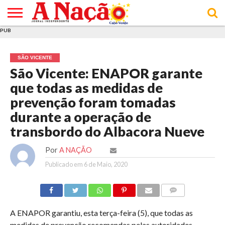
PUB
INÍCIO
ÚLTIMAS
ASSINATURAS
EM
ARQUIVO
ACTUALIDADE
OPINIÃO
ANÚNCIOS
VARIEDADES
CLICK
SOBRE
AJUDA
POLÍTICA DE
TERMOS E
NOTÍCIAS
& LOJA
FOCO
JOVEM
PRIVACIDADE
CONDIÇÕES
E DE
DE
SÃO VICENTE
COOKIES
UTILIZAÇÃO
São Vicente: ENAPOR garante
que todas as medidas de
prevenção foram tomadas
durante a operação de
transbordo do Albacora Nueve
Por
A NAÇÃO
Publicado em
6 de Maio, 2020
COMMENTS
A ENAPOR garantiu, esta terça-feira (5), que todas as
medidas de prevenção recomendas pelas autoridades