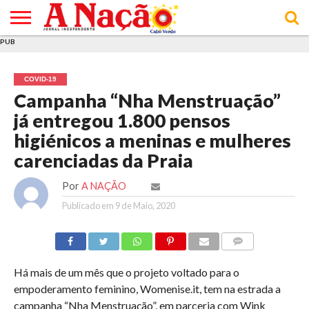
PUB
INÍCIO
ÚLTIMAS
ASSINATURAS
EM
ARQUIVO
ACTUALIDADE
OPINIÃO
ANÚNCIOS
VARIEDADES
CLICK
SOBRE
AJUDA
POLÍTICA DE
TERMOS E
NOTÍCIAS
& LOJA
FOCO
JOVEM
PRIVACIDADE
CONDIÇÕES
E DE
DE
COVID-19
COOKIES
UTILIZAÇÃO
Campanha “Nha Menstruação”
já entregou 1.800 pensos
higiénicos a meninas e mulheres
carenciadas da Praia
Por
A NAÇÃO
Publicado em
9 de Maio, 2020
COMMENTS
Há mais de um mês que o projeto voltado para o
empoderamento feminino, Womenise.it, tem na estrada a
campanha “Nha Menstruação”, em parceria com Wink