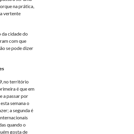
orque na prática,
ua vertente
o da cidade do
zeram com que
não se pode dizer
es
 no território
primeira é que em
e a passar por
á esta semana o
zer; a segunda é
internacionais
das quando o
nguém gosta de