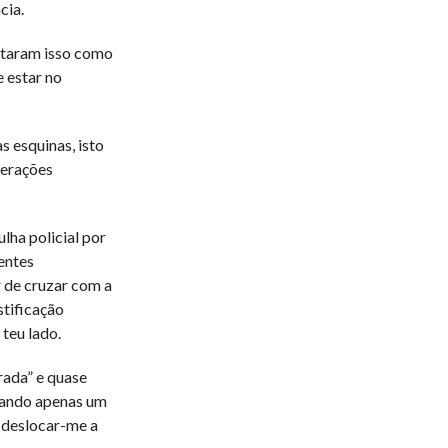
cia.
retaram isso como
e estar no
as esquinas, isto
merações
lha policial por
entes
r de cruzar com a
tificação
 teu lado.
rada” e quase
stando apenas um
a deslocar-me a