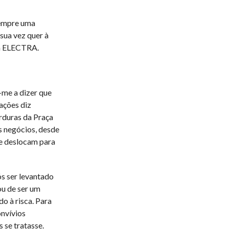
sempre uma
ua vez quer à
da ELECTRA.
-me a dizer que
ações diz
rduras da Praça
s negócios, desde
se deslocam para
ós ser levantado
ou de ser um
o à risca. Para
onvívios
 se tratasse.