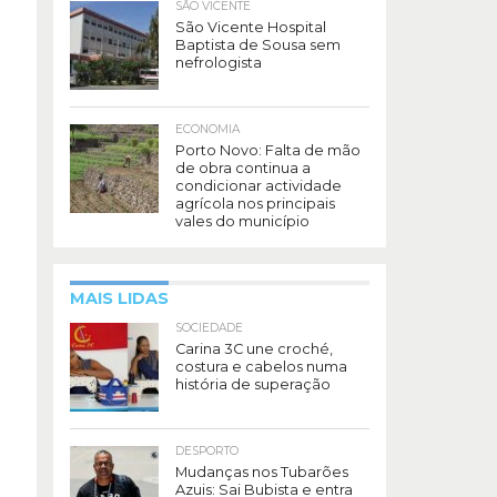
SÃO VICENTE
São Vicente Hospital
Baptista de Sousa sem
nefrologista
ECONOMIA
Porto Novo: Falta de mão
de obra continua a
condicionar actividade
agrícola nos principais
vales do município
MAIS LIDAS
SOCIEDADE
Carina 3C une croché,
costura e cabelos numa
história de superação
DESPORTO
Mudanças nos Tubarões
Azuis: Sai Bubista e entra