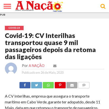
PUB
INÍCIO
ÚLTIMAS
ASSINATURAS
EM
ARQUIVO
ACTUALIDADE
OPINIÃO
ANÚNCIOS
VARIEDADES
CLICK
SOBRE
AJUDA
POLÍTICA DE
TERMOS E
NOTÍCIAS
& LOJA
FOCO
JOVEM
PRIVACIDADE
CONDIÇÕES
E DE
DE
COVID-19
COOKIES
UTILIZAÇÃO
Covid-19: CV Interilhas
transportou quase 9 mil
passageiros depois da retoma
das ligações
Por
A NAÇÃO
Publicado em
26 de Maio, 2020
COMMENTS
A CV Interilhas, empresa que assegura o transporte
marítimo em Cabo Verde, garante ter adopatdo, desde 11
Maio, data em que retomou o transporte de passageiros,