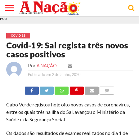
PUB
INÍCIO
ÚLTIMAS
ASSINATURAS
EM
ARQUIVO
ACTUALIDADE
OPINIÃO
ANÚNCIOS
VARIEDADES
CLICK
SOBRE
AJUDA
POLÍTICA DE
TERMOS E
NOTÍCIAS
& LOJA
FOCO
JOVEM
PRIVACIDADE
CONDIÇÕES
E DE
DE
COVID-19
COOKIES
UTILIZAÇÃO
Covid-19: Sal regista três novos
casos positivos
Por
A NAÇÃO
Publicado em
2 de Junho, 2020
COMMENTS
Cabo Verde registou hoje oito novos casos de coronavírus,
entre os quais três na ilha do Sal, avançou o Ministério da
Saúde e da Segurança Social.
Os dados são resultados de exames realizados no dia 1 de