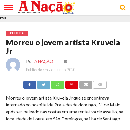
PUB
INÍCIO
ÚLTIMAS
ASSINATURAS
EM
ARQUIVO
ACTUALIDADE
OPINIÃO
ANÚNCIOS
VARIEDADES
CLICK
SOBRE
AJUDA
POLÍTICA DE
TERMOS E
NOTÍCIAS
& LOJA
FOCO
JOVEM
PRIVACIDADE
CONDIÇÕES
E DE
DE
CULTURA
COOKIES
UTILIZAÇÃO
Morreu o jovem artista Kruvela
Jr
Por
A NAÇÃO
Publicado em
7 de Junho, 2020
COMMENTS
Morreu o jovem artista Kruvela Jr que se encontrava
internado no hospital da Praia desde domingo, 31 de Maio,
após ser baleado nas costas em uma tentativa de assalto, na
localidade de Loura, em São Domingos, na ilha de Santiago.