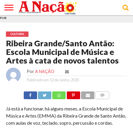
PUB
INÍCIO
ÚLTIMAS
ASSINATURAS
EM
ARQUIVO
ACTUALIDADE
OPINIÃO
ANÚNCIOS
VARIEDADES
CLICK
SOBRE
AJUDA
POLÍTICA DE
TERMOS E
NOTÍCIAS
& LOJA
FOCO
JOVEM
PRIVACIDADE
CONDIÇÕES
E DE
DE
CULTURA
COOKIES
UTILIZAÇÃO
Ribeira Grande/Santo Antão:
Escola Municipal de Música e
Artes à cata de novos talentos
Por
A NAÇÃO
Publicado em
12 de Junho, 2020
COMMENTS
Já está a funcionar, há alguns meses, a Escola Municipal de
Música e Artes (EMMA) da Ribeira Grande de Santo Antão,
com aulas de voz, teclado, sopro, percussão e cordas.