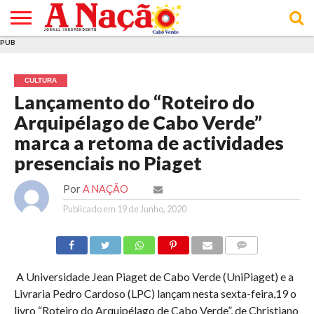
PUB
INÍCIO
ÚLTIMAS
ASSINATURAS
EM
ARQUIVO
ACTUALIDADE
OPINIÃO
ANÚNCIOS
VARIEDADES
CLICK
SOBRE
AJUDA
POLÍTICA DE
TERMOS E
NOTÍCIAS
& LOJA
FOCO
JOVEM
PRIVACIDADE
CONDIÇÕES
E DE
DE
CULTURA
COOKIES
UTILIZAÇÃO
Lançamento do “Roteiro do
Arquipélago de Cabo Verde”
marca a retoma de actividades
presenciais no Piaget
Por
A NAÇÃO
Publicado em
19 de Junho, 2020
COMMENTS
A Universidade Jean Piaget de Cabo Verde (UniPiaget) e a
Livraria Pedro Cardoso (LPC) lançam nesta sexta-feira,19 o
livro “Roteiro do Arquipélago de Cabo Verde”, de Christiano