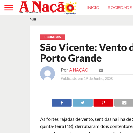
INÍCIO
SOCIEDADE
PUB
ECONOMIA
São Vicente: Vento 
Porto Grande
Por
A NAÇÃO
Publicado em
19 de Junho, 2020
As fortes rajadas de vento, sentidas na ilha de
quinta-feira (18), derrubaram dois contentores