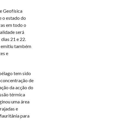
e Geofísica
e o estado do
ras em todo o
alidade será
dias 21 e 22.
) emitiu também
es e
pélago tem sido
 concentração de
cação da acção do
ssão térmica
iginou uma área
rajadas e
Mauritânia para