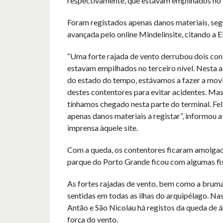
respectivamente, que estavam empilhados no
Foram registados apenas danos materiais, se
avançada pelo online Mindelinsite, citando 
“Uma forte rajada de vento derrubou dois con
estavam empilhados no terceiro nível. Nesta a
do estado do tempo, estávamos a fazer a mo
destes contentores para evitar acidentes. Mas
tínhamos chegado nesta parte do terminal. Fe
apenas danos materiais a registar”, informou a
imprensa àquele site.
Com a queda, os contentores ficaram amolgad
parque do Porto Grande ficou com algumas fis
As fortes rajadas de vento, bem como a bruma
sentidas em todas as ilhas do arquipélago. Nas
Antão e São Nicolau há registos da queda de á
força do vento.