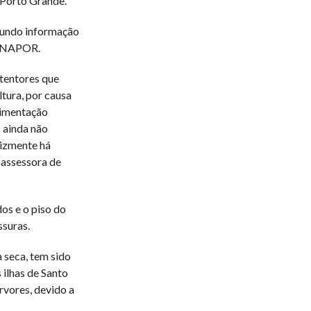
 Porto Grande.
gundo informação
a ENAPOR.
tentores que
ltura, por causa
vimentação
 ainda não
lizmente há
 assessora de
os e o piso do
suras.
 seca, tem sido
 ilhas de Santo
rvores, devido a