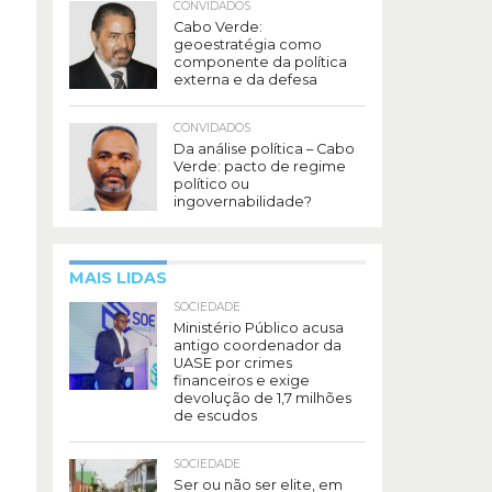
CONVIDADOS
Cabo Verde:
geoestratégia como
componente da política
externa e da defesa
CONVIDADOS
Da análise política – Cabo
Verde: pacto de regime
político ou
ingovernabilidade?
MAIS LIDAS
SOCIEDADE
Ministério Público acusa
antigo coordenador da
UASE por crimes
financeiros e exige
devolução de 1,7 milhões
de escudos
SOCIEDADE
Ser ou não ser elite, em