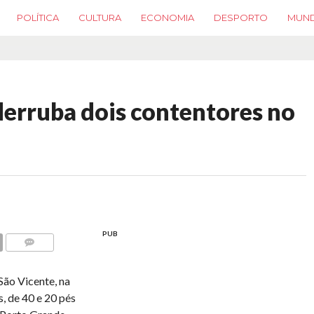
POLÍTICA
CULTURA
ECONOMIA
DESPORTO
MUN
derruba dois contentores no
PUB
COMMENTS
 São Vicente, na
, de 40 e 20 pés