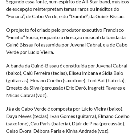
Segundo essa fonte, num espírito de All-Star band, músicos
de excepção reinterpretam temas raros ou inéditos do
“Funaná”, de Cabo Verde, e do “Gumbé”, da Guiné-Bissau.
O projecto foi criado pelo produtor executivo Francisco
“Fininho” Sousa, enquanto a direcção musical da banda da
Guiné Bissau foi assumida por Juvenal Cabral, e a de Cabo
Verde por Lúcio Vieira.
A banda da Guiné-Bissau é constituída por Juvenal Cabral
(baixo), Calú Ferreira (teclas), Eliseu Imbana e Sidia Baio
(guitarras), Elmano Coelho (saxofone), Toni Bat (bateria),
Ernesto da Silva (percussão) Eric Daró, Iragrett Tavares e
Micas Cabral (voz).
Já a de Cabo Verde é composta por Lúcio Vieira (baixo),
Daya Neves (teclas), Ivan Gomes (guitarra), Elmano Coelho
(saxofone), Cau Paris (bateria), Djair de Pina (percussão),
Celso Évora, Débora Paris e Kinha Andrade (voz).