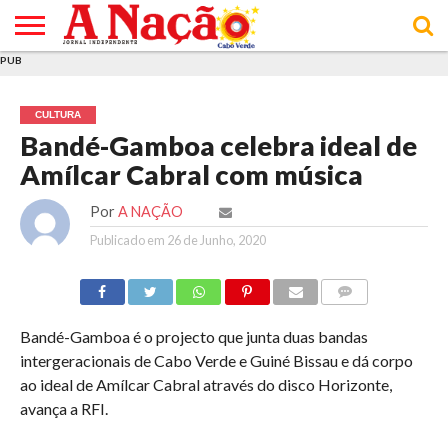
PUB
INÍCIO
ÚLTIMAS
ASSINATURAS
EM
ARQUIVO
ACTUALIDADE
OPINIÃO
ANÚNCIOS
VARIEDADES
CLICK
SOBRE
AJUDA
POLÍTICA DE
TERMOS E
NOTÍCIAS
& LOJA
FOCO
JOVEM
PRIVACIDADE
CONDIÇÕES
E DE
DE
CULTURA
COOKIES
UTILIZAÇÃO
Bandé-Gamboa celebra ideal de
Amílcar Cabral com música
Por
A NAÇÃO
Publicado em
26 de Junho, 2020
COMMENTS
Bandé-Gamboa é o projecto que junta duas bandas
intergeracionais de Cabo Verde e Guiné Bissau e dá corpo
ao ideal de Amílcar Cabral através do disco Horizonte,
avança a RFI.