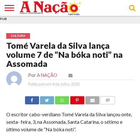
PUB
INÍCIO
ÚLTIMAS
ASSINATURAS
EM
ARQUIVO
ACTUALIDADE
OPINIÃO
ANÚNCIOS
VARIEDADES
CLICK
SOBRE
AJUDA
POLÍTICA DE
TERMOS E
NOTÍCIAS
& LOJA
FOCO
JOVEM
PRIVACIDADE
CONDIÇÕES
E DE
DE
CULTURA
COOKIES
UTILIZAÇÃO
Tomé Varela da Silva lança
volume 7 de “Na bóka noti” na
Assomada
Por
A NAÇÃO
Publicado em
4 de Julho, 2020
COMMENTS
O escritor cabo-verdiano Tomé Varela da Silva lançou onte,
sexta- feira, 3, na Assomada, Santa Catarina, o sétimo e
último volume de “Na bóka noti”.