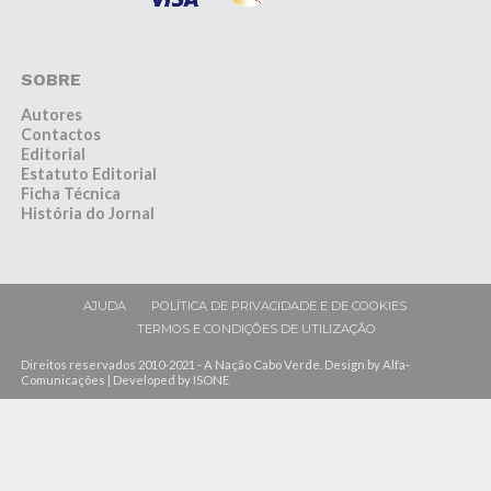
SOBRE
Autores
Contactos
Editorial
Estatuto Editorial
Ficha Técnica
História do Jornal
AJUDA
POLÍTICA DE PRIVACIDADE E DE COOKIES
TERMOS E CONDIÇÕES DE UTILIZAÇÃO
Direitos reservados 2010-2021 - A Nação Cabo Verde. Design by Alfa-
Comunicações | Developed by ISONE