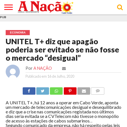
PUB
INÍCIO
ÚLTIMAS
ASSINATURAS
EM
ARQUIVO
ACTUALIDADE
OPINIÃO
ANÚNCIOS
VARIEDADES
CLICK
SOBRE
AJUDA
POLÍTICA DE
TERMOS E
NOTÍCIAS
& LOJA
FOCO
JOVEM
PRIVACIDADE
CONDIÇÕES
E DE
DE
ECONOMIA
COOKIES
UTILIZAÇÃO
UNITEL T+ diz que apagão
poderia ser evitado se não fosse
o mercado “desigual”
Por
A NAÇÃO
Publicado em
16 de Julho, 2020
COMMENTS
A UNITEL T+, há 12 anos a operar em Cabo Verde, aponta
um mercado de telecomunicações desigual e desequilibrado
e diz que a crise nas comunicações registada nos últimos
dias seria evitada se a CVTelecom não tivesse o monopólio
de acesso às estações de cabos submarinos. .
Segundo comunicado da empresa, não há respeito pelas leis