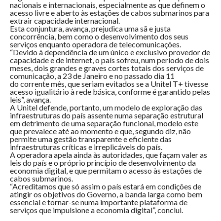
nacionais e internacionais, especialmente as que definem o
acesso livre e aberto às estações de cabos submarinos para
extrair capacidade internacional.
Esta conjuntura, avança, prejudica uma sã e justa
concorrência, bem como o desenvolvimento dos seus
serviços enquanto operadora de telecomunicações.
“Devido à dependência de um único e exclusivo provedor de
capacidade e de internet, o país sofreu, num período de dois
meses, dois grandes e graves cortes totais dos serviços de
comunicação, a 23 de Janeiro e no passado dia 11
do corrente mês, que seriam evitados se a Unitel T+ tivesse
acesso igualitário à rede básica, conforme é garantido pelas
leis”, avança.
A Unitel defende, portanto, um modelo de exploração das
infraestruturas do país assente numa separação estrutural
em detrimento de uma separação funcional, modelo este
que prevalece até ao momento e que, segundo diz, não
permite uma gestão transparente e eficiente das
infraestruturas críticas e irreplicáveis do país.
A operadora apela ainda às autoridades, que façam valer as
leis do país e o próprio princípio de desenvolvimento da
economia digital, e que permitam o acesso às estações de
cabos submarinos.
“Acreditamos que só assim o país estará em condições de
atingir os objetivos do Governo, a banda larga como bem
essencial e tornar-se numa importante plataforma de
serviços que impulsione a economia digital”, conclui.