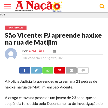
PUB
INÍCIO
ÚLTIMAS
ASSINATURAS
EM
ARQUIVO
ACTUALIDADE
OPINIÃO
ANÚNCIOS
VARIEDADES
CLICK
SOBRE
AJUDA
POLÍTICA DE
TERMOS E
NOTÍCIAS
& LOJA
FOCO
JOVEM
PRIVACIDADE
CONDIÇÕES
E DE
DE
SOCIEDADE
COOKIES
UTILIZAÇÃO
São Vicente: PJ apreende haxixe
na rua de Matijim
Por
A NAÇÃO
Publicado em
1 de Agosto, 2020
COMMENTS
A Polícia Judiciária apreendeu esta semana 21 pedras de
haxixe, na rua de Matijim, em São Vicente.
A droga estava na posse de um jovem de 23 anos, que na
sequência foi detido pelo Departamento de Investigação do