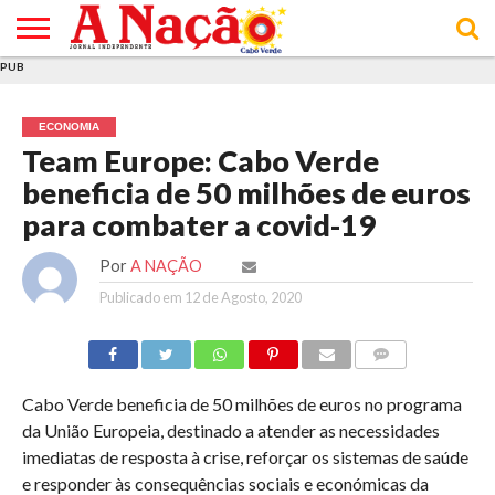
PUB
INÍCIO
ÚLTIMAS
ASSINATURAS
EM
ARQUIVO
ACTUALIDADE
OPINIÃO
ANÚNCIOS
VARIEDADES
CLICK
SOBRE
AJUDA
POLÍTICA DE
TERMOS E
NOTÍCIAS
& LOJA
FOCO
JOVEM
PRIVACIDADE
CONDIÇÕES
E DE
DE
ECONOMIA
COOKIES
UTILIZAÇÃO
Team Europe: Cabo Verde
beneficia de 50 milhões de euros
para combater a covid-19
Por
A NAÇÃO
Publicado em
12 de Agosto, 2020
COMMENTS
Cabo Verde beneficia de 50 milhões de euros no programa
da União Europeia, destinado a atender as necessidades
imediatas de resposta à crise, reforçar os sistemas de saúde
e responder às consequências sociais e económicas da