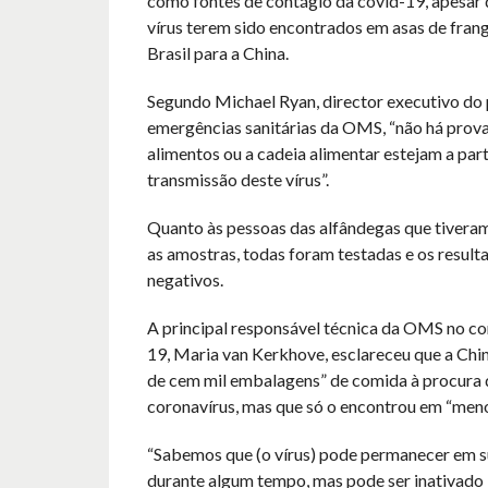
como fontes de contágio da covid-19, apesar 
vírus terem sido encontrados em asas de fran
Brasil para a China.
Segundo Michael Ryan, director executivo do
emergências sanitárias da OMS, “não há prova
alimentos ou a cadeia alimentar estejam a part
transmissão deste vírus”.
Quanto às pessoas das alfândegas que tivera
as amostras, todas foram testadas e os resul
negativos.
A principal responsável técnica da OMS no c
19, Maria van Kerkhove, esclareceu que a Chin
de cem mil embalagens” de comida à procura
coronavírus, mas que só o encontrou em “meno
“Sabemos que (o vírus) pode permanecer em s
durante algum tempo, mas pode ser inativado