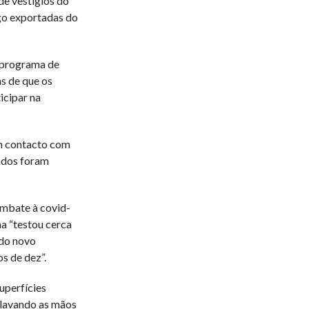
de vestígios do
go exportadas do
 programa de
s de que os
icipar na
m contacto com
tados foram
ombate à covid-
a “testou cerca
 do novo
s de dez”.
uperfícies
 lavando as mãos