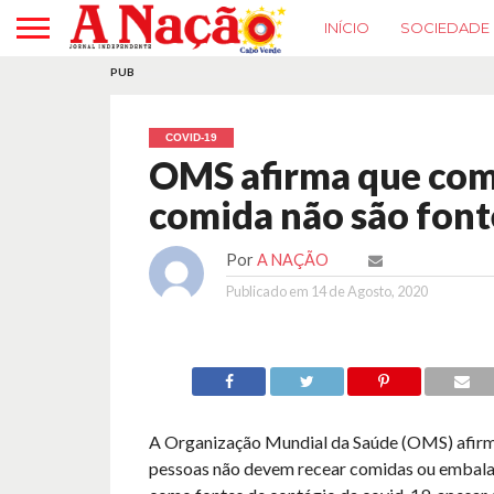
INÍCIO
SOCIEDADE
PUB
COVID-19
OMS afirma que com
comida não são font
Por
A NAÇÃO
Publicado em
14 de Agosto, 2020
A Organização Mundial da Saúde (OMS) afir
pessoas não devem recear comidas ou embal