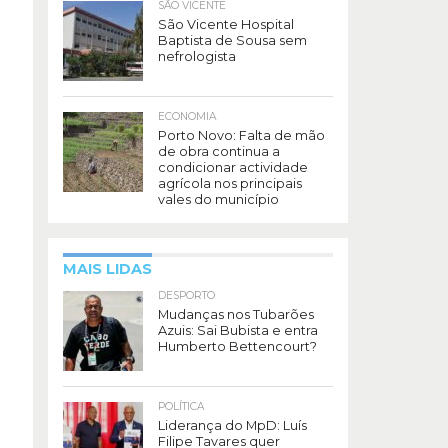
SÃO VICENTE
São Vicente Hospital
Baptista de Sousa sem
nefrologista
ECONOMIA
Porto Novo: Falta de mão
de obra continua a
condicionar actividade
agrícola nos principais
vales do município
MAIS LIDAS
DESPORTO
Mudanças nos Tubarões
Azuis: Sai Bubista e entra
Humberto Bettencourt?
POLÍTICA
Liderança do MpD: Luís
Filipe Tavares quer