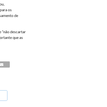
ou,
para os
ssamento de
e “não descartar
portante que as