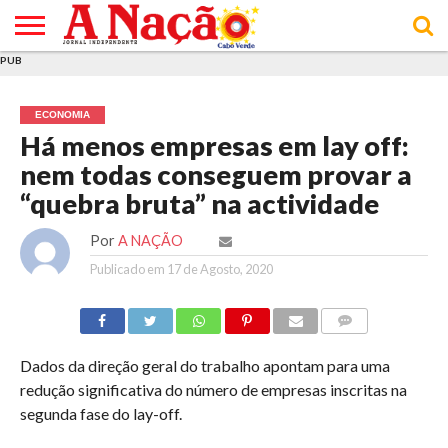
PUB
INÍCIO
ÚLTIMAS
ASSINATURAS
EM
ARQUIVO
ACTUALIDADE
OPINIÃO
ANÚNCIOS
VARIEDADES
CLICK
SOBRE
AJUDA
POLÍTICA DE
TERMOS E
NOTÍCIAS
& LOJA
FOCO
JOVEM
PRIVACIDADE
CONDIÇÕES
E DE
DE
ECONOMIA
COOKIES
UTILIZAÇÃO
Há menos empresas em lay off:
nem todas conseguem provar a
“quebra bruta” na actividade
Por
A NAÇÃO
Publicado em
17 de Agosto, 2020
COMMENTS
Dados da direção geral do trabalho apontam para uma
redução significativa do número de empresas inscritas na
segunda fase do lay-off.