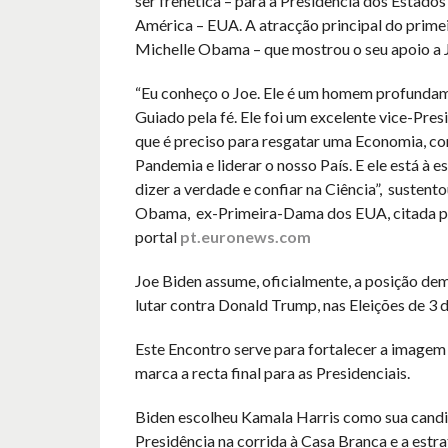
ser frenética – para a Presidência dos Estado
América – EUA. A atracção principal do primei
Michelle Obama – que mostrou o seu apoio a 
“Eu conheço o Joe. Ele é um homem profundam
Guiado pela fé. Ele foi um excelente vice-Pres
que é preciso para resgatar uma Economia, 
Pandemia e liderar o nosso País. E ele está à es
dizer a verdade e confiar na Ciência”, sustent
Obama, ex-Primeira-Dama dos EUA, citada p
portal
pt.euronews.com
Joe Biden assume, oficialmente, a posição de
lutar contra Donald Trump, nas Eleições de 3
Este Encontro serve para fortalecer a imagem
marca a recta final para as Presidenciais.
Biden escolheu Kamala Harris como sua candi
Presidência na corrida à Casa Branca e a estra