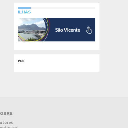
ILHAS
PUB
OBRE
utores
ontactos