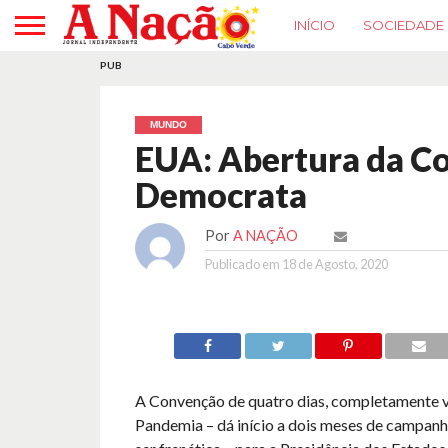
INÍCIO
SOCIEDADE
PUB
MUNDO
EUA: Abertura da C
Democrata
Por
A NAÇÃO
Publicado em
18 de Agosto, 2020
A Convenção de quatro dias, completamente vi
Pandemia – dá início a dois meses de campanh