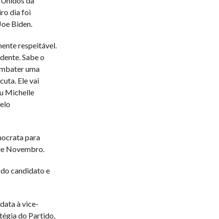
s Unidos da
ro dia foi
Joe Biden.
ente respeitável.
idente. Sabe o
combater uma
cuta. Ele vai
ou Michelle
elo
mocrata para
 de Novembro.
 do candidato e
data à vice-
tégia do Partido,