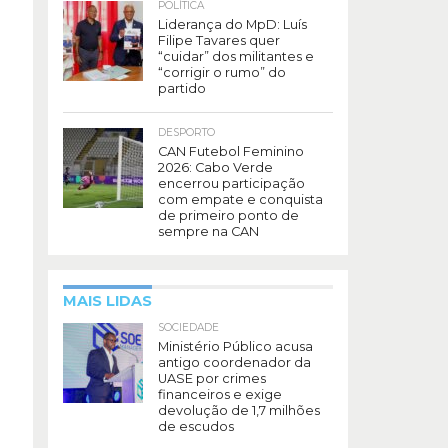
POLÍTICA
Liderança do MpD: Luís
Filipe Tavares quer
“cuidar” dos militantes e
“corrigir o rumo” do
partido
DESPORTO
CAN Futebol Feminino
2026: Cabo Verde
encerrou participação
com empate e conquista
de primeiro ponto de
sempre na CAN
MAIS LIDAS
SOCIEDADE
Ministério Público acusa
antigo coordenador da
UASE por crimes
financeiros e exige
devolução de 1,7 milhões
de escudos