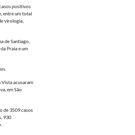
 casos positivos
 entre um total
e virologia,
ha de Santiago,
 da Praia e um
ém.
a Vista acusaram
ava, em São
lo de 3509 casos
s, 930
.