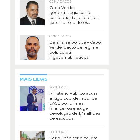
CONVIDADOS
Cabo Verde:
geoestratégia como
componente da política
externa e da defesa
CONVIDADOS
Da análise política – Cabo
Verde: pacto de regime
político ou
ingovernabilidade?
MAIS LIDAS
SOCIEDADE
Ministério Público acusa
antigo coordenador da
UASE por crimes
financeiros e exige
devolução de 1,7 milhões
de escudos
SOCIEDADE
Ser ou não ser elite, em