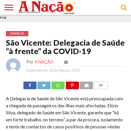
PUB
INÍCIO
ÚLTIMAS
ASSINATURAS
EM
ARQUIVO
ACTUALIDADE
OPINIÃO
ANÚNCIOS
VARIEDADES
CLICK
SOBRE
AJUDA
POLÍTICA DE
TERMOS E
NOTÍCIAS
& LOJA
FOCO
JOVEM
PRIVACIDADE
CONDIÇÕES
E DE
DE
COVID-19
COOKIES
UTILIZAÇÃO
São Vicente: Delegacia de Saúde
“à frente” da COVID-19
Por
A NAÇÃO
Publicado em
28 de Agosto, 2020
COMMENTS
A Delegacia de Saúde de São Vicente está preocupada com
a chegada de passageiros das ilhas mais afectadas. Elísio
Silva, delegado de Saúde em São Vicente, garante que “há
um forte trabalho, no terreno”, a par da procura, isolamento
e teste de contactos de casos positivos de pessoas vindas