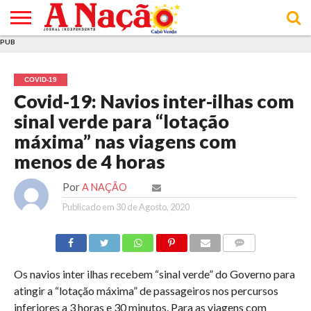
PUB
INÍCIO
ÚLTIMAS
ASSINATURAS
EM
ARQUIVO
ACTUALIDADE
OPINIÃO
ANÚNCIOS
VARIEDADES
CLICK
SOBRE
AJUDA
POLÍTICA DE
TERMOS E
NOTÍCIAS
& LOJA
FOCO
JOVEM
PRIVACIDADE
CONDIÇÕES
E DE
DE
COVID-19
COOKIES
UTILIZAÇÃO
Covid-19: Navios inter-ilhas com
sinal verde para “lotação
máxima” nas viagens com
menos de 4 horas
Por
A NAÇÃO
Publicado em
30 de Agosto, 2020
COMMENTS
Os navios inter ilhas recebem “sinal verde” do Governo para
atingir a “lotação máxima” de passageiros nos percursos
inferiores a 3 horas e 30 minutos. Para as viagens com