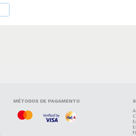
MÉTODOS DE PAGAMENTO
S
A
C
E
E
F
,