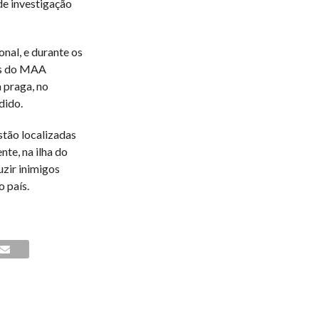
e investigação
nal, e durante os
as do MAA
 praga, no
dido.
tão localizadas
nte, na ilha do
uzir inimigos
 país.