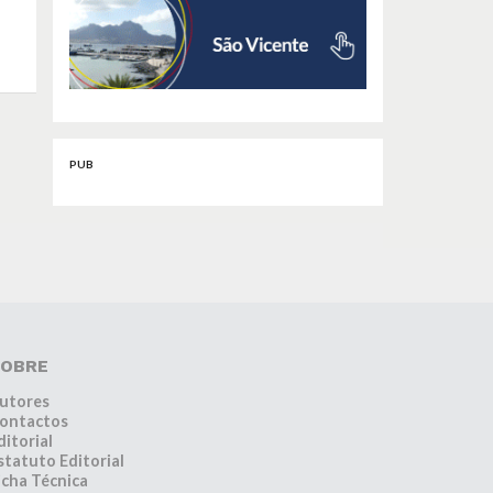
PUB
OBRE
utores
ontactos
ditorial
statuto Editorial
icha Técnica