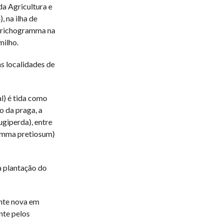
da Agricultura e
, na ilha de
 Trichogramma na
milho.
as localidades de
l) é tida como
o da praga, a
giperda), entre
ramma pretiosum)
a plantação do
ente nova em
nte pelos