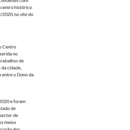
scontentes com
centro histórico
9/2020, no site do
o Centro
nserida no
trabalhos de
 da cidade,
 entre o Dono da
/2020 e foram
stado de
sector de
dos meios
ecução dos