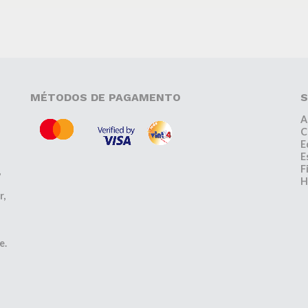
MÉTODOS DE PAGAMENTO
S
A
C
E
E
F
,
H
r,
e.