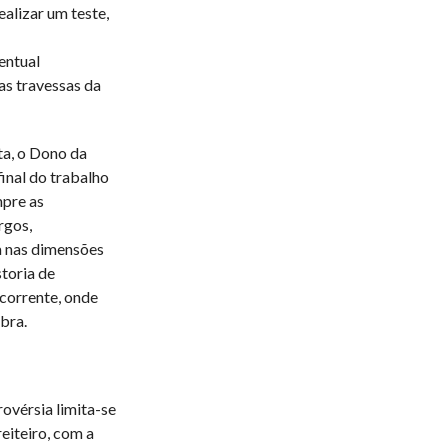
ealizar um teste,
entual
as travessas da
ta, o Dono da
inal do trabalho
mpre as
rgos,
a nas dimensões
storia de
 corrente, onde
bra.
ovérsia limita-se
eiteiro, com a