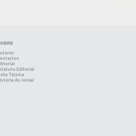
OBRE
utores
ontactos
ditorial
statuto Editorial
icha Técnica
istória do Jornal