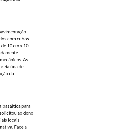
 pavimentação
ados com cubos
 de 10 cm x 10
vidamente
 mecânicos. As
reia fina de
ação da
 basáltica para
 solicitou ao dono
ais locais
nativa. Face a