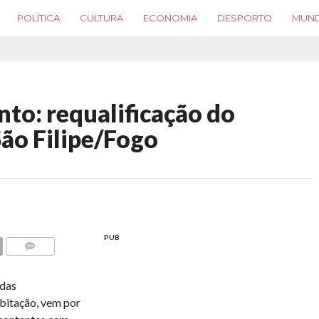
POLÍTICA
CULTURA
ECONOMIA
DESPORTO
MUN
nto: requalificação do
São Filipe/Fogo
PUB
COMMENTS
 das
abitação, vem por