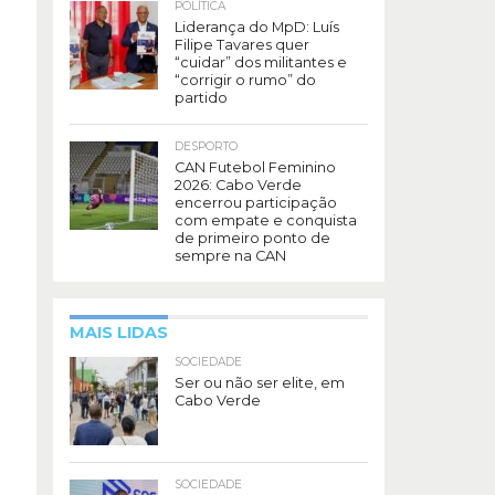
POLÍTICA
Liderança do MpD: Luís
Filipe Tavares quer
“cuidar” dos militantes e
“corrigir o rumo” do
partido
DESPORTO
CAN Futebol Feminino
2026: Cabo Verde
encerrou participação
com empate e conquista
de primeiro ponto de
sempre na CAN
MAIS LIDAS
SOCIEDADE
Ser ou não ser elite, em
Cabo Verde
SOCIEDADE