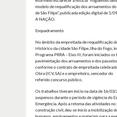
este meio esclarecer a notícia “Foguenses de
modelo de requalificação dos arruamentos do 
de São Filipe”, publicada edição digital de 1/0
A NAÇÃO.
Enquadramento
No âmbito da empreitada de requalificação d
Histórico da cidade São Filipe, Ilha do Fogo, i
Programa PRRA – Eixo III, foram iniciados os 
pavimentação dos arruamentos e dos passeios
conforme o contrato de empreitada celebrado
Obra (ICV, SA) e o empreiteiro, vencedor do
referido concurso público.
Os trabalhos tiveram início na data de 16/03
suspensos durante o período de vigência do E
Emergência. Após a retoma das atividades no 
construção civil, deu-se início a mobilização 
humanos, equipamentos e materiais para a ex