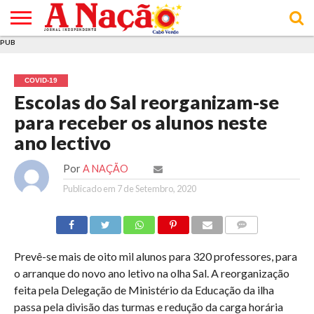
PUB
INÍCIO
ÚLTIMAS
ASSINATURAS
EM
ARQUIVO
ACTUALIDADE
OPINIÃO
ANÚNCIOS
VARIEDADES
CLICK
SOBRE
AJUDA
POLÍTICA DE
TERMOS E
NOTÍCIAS
& LOJA
FOCO
JOVEM
PRIVACIDADE
CONDIÇÕES
E DE
DE
COVID-19
COOKIES
UTILIZAÇÃO
Escolas do Sal reorganizam-se
para receber os alunos neste
ano lectivo
Por
A NAÇÃO
Publicado em
7 de Setembro, 2020
COMMENTS
Prevê-se mais de oito mil alunos para 320 professores, para
o arranque do novo ano letivo na olha Sal. A reorganização
feita pela Delegação de Ministério da Educação da ilha
passa pela divisão das turmas e redução da carga horária