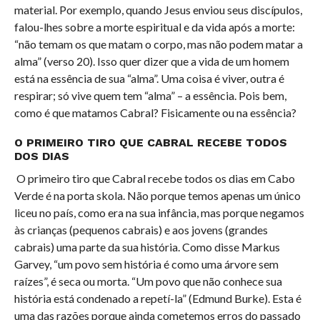
material. Por exemplo, quando Jesus enviou seus discípulos,
falou-lhes sobre a morte espiritual e da vida após a morte:
“não temam os que matam o corpo, mas não podem matar a
alma” (verso 20). Isso quer dizer que a vida de um homem
está na essência de sua “alma”. Uma coisa é viver, outra é
respirar; só vive quem tem “alma” – a essência. Pois bem,
como é que matamos Cabral? Fisicamente ou na essência?
O PRIMEIRO TIRO QUE CABRAL RECEBE TODOS
DOS DIAS
O primeiro tiro que Cabral recebe todos os dias em Cabo
Verde é na porta skola. Não porque temos apenas um único
liceu no país, como era na sua infância, mas porque negamos
às crianças (pequenos cabrais) e aos jovens (grandes
cabrais) uma parte da sua história. Como disse Markus
Garvey, “um povo sem história é como uma árvore sem
raízes”, é seca ou morta. “Um povo que não conhece sua
história está condenado a repetí-la” (Edmund Burke). Esta é
uma das razões porque ainda cometemos erros do passado