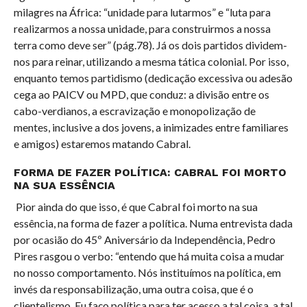
milagres na África: “unidade para lutarmos” e “luta para
realizarmos a nossa unidade, para construirmos a nossa
terra como deve ser” (pág.78). Já os dois partidos dividem-
nos para reinar, utilizando a mesma tática colonial. Por isso,
enquanto temos partidismo (dedicação excessiva ou adesão
cega ao PAICV ou MPD, que conduz: a divisão entre os
cabo-verdianos, a escravização e monopolização de
mentes, inclusive a dos jovens, a inimizades entre familiares
e amigos) estaremos matando Cabral.
FORMA DE FAZER POLÍTICA: CABRAL FOI MORTO
NA SUA ESSÊNCIA
Pior ainda do que isso, é que Cabral foi morto na sua
essência, na forma de fazer a política. Numa entrevista dada
por ocasião do 45º Aniversário da Independência, Pedro
Pires rasgou o verbo: “entendo que há muita coisa a mudar
no nosso comportamento. Nós instituímos na política, em
invés da responsabilização, uma outra coisa, que é o
clientelismo. Eu faço política para ter acesso a tal coisa, a tal