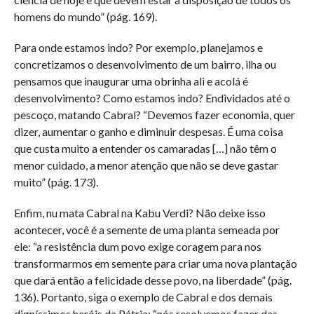
homens do mundo” (pág. 169).
Para onde estamos indo? Por exemplo, planejamos e
concretizamos o desenvolvimento de um bairro, ilha ou
pensamos que inaugurar uma obrinha ali e acolá é
desenvolvimento? Como estamos indo? Endividados até o
pescoço, matando Cabral? “Devemos fazer economia, quer
dizer, aumentar o ganho e diminuir despesas. É uma coisa
que custa muito a entender os camaradas […] não têm o
menor cuidado, a menor atenção que não se deve gastar
muito” (pág. 173).
Enfim, nu mata Cabral na Kabu Verdi? Não deixe isso
acontecer, você é a semente de uma planta semeada por
ele: “a resistência dum povo exige coragem para nos
transformarmos em semente para criar uma nova plantação
que dará então a felicidade desse povo, na liberdade” (pág.
136). Portanto, siga o exemplo de Cabral e dos demais
digníssimos heróis da Pátria: “nós resolvemos fazer das