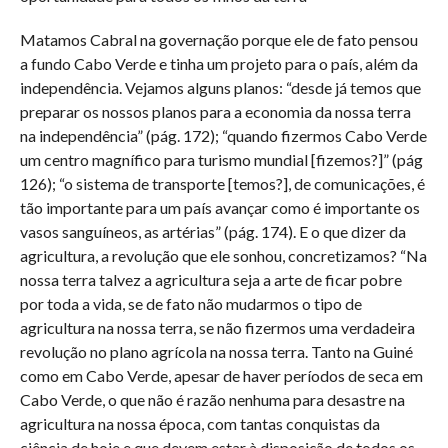
Matamos Cabral na governação porque ele de fato pensou
a fundo Cabo Verde e tinha um projeto para o país, além da
independência. Vejamos alguns planos: “desde já temos que
preparar os nossos planos para a economia da nossa terra
na independência” (pág. 172); “quando fizermos Cabo Verde
um centro magnífico para turismo mundial [fizemos?]” (pág
126); “o sistema de transporte [temos?], de comunicações, é
tão importante para um país avançar como é importante os
vasos sanguíneos, as artérias” (pág. 174). E o que dizer da
agricultura, a revolução que ele sonhou, concretizamos? “Na
nossa terra talvez a agricultura seja a arte de ficar pobre
por toda a vida, se de fato não mudarmos o tipo de
agricultura na nossa terra, se não fizermos uma verdadeira
revolução no plano agrícola na nossa terra. Tanto na Guiné
como em Cabo Verde, apesar de haver períodos de seca em
Cabo Verde, o que não é razão nenhuma para desastre na
agricultura na nossa época, com tantas conquistas da
ciência de hoje e que devem estar à disposição de todos os