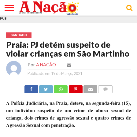
PUB
INÍCIO
ÚLTIMAS
ASSINATURAS
EM
ARQUIVO
ACTUALIDADE
OPINIÃO
ANÚNCIOS
VARIEDADES
CLICK
SOBRE
AJUDA
POLÍTICA DE
TERMOS E
NOTÍCIAS
& LOJA
FOCO
JOVEM
PRIVACIDADE
CONDIÇÕES
E DE
DE
SANTIAGO
COOKIES
UTILIZAÇÃO
Praia: PJ detém suspeito de
violar crianças em São Martinho
Por
A NAÇÃO
Publicado em
19 de Março, 2021
COMMENTS
A Polícia Judiciária, na Praia, deteve, na segunda-feira (15),
um indivíduo suspeito de um crime de abuso sexual de
criança, dois crimes de agressão sexual e quatro crimes de
Agressão Sexual com penetração.