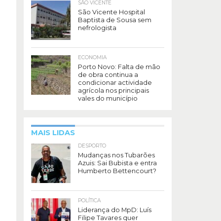
SÃO VICENTE
São Vicente Hospital
Baptista de Sousa sem
nefrologista
ECONOMIA
Porto Novo: Falta de mão
de obra continua a
condicionar actividade
agrícola nos principais
vales do município
MAIS LIDAS
DESPORTO
Mudanças nos Tubarões
Azuis: Sai Bubista e entra
Humberto Bettencourt?
POLÍTICA
Liderança do MpD: Luís
Filipe Tavares quer