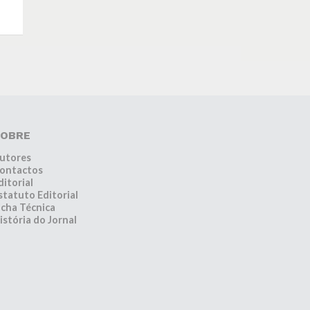
OBRE
utores
ontactos
ditorial
statuto Editorial
icha Técnica
istória do Jornal