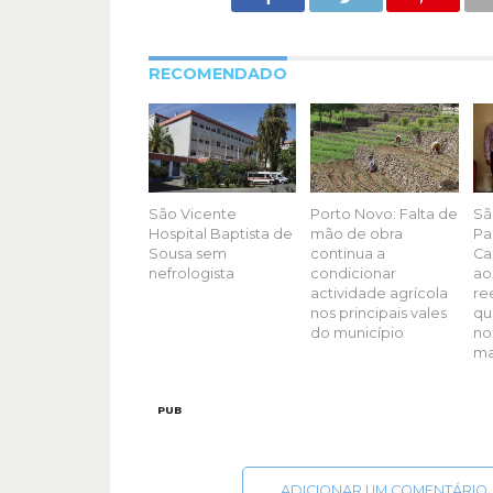
RECOMENDADO
São Vicente
Porto Novo: Falta de
Sã
Hospital Baptista de
mão de obra
Pa
Sousa sem
continua a
Ca
nefrologista
condicionar
ao
actividade agrícola
re
nos principais vales
qu
do município
no
ma
PUB
ADICIONAR UM COMENTÁRIO