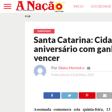
INÍCIO
SOCIEDADE
PUB
SANTIAGO
Santa Catarina: Cid
aniversário com ganh
vencer
Por
Silvino Monteiro
Publicado em
13 de Maio, 2021
Assomada comemora esta quinta-feira, 13