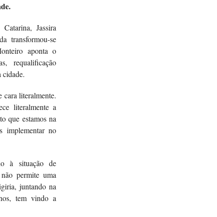
ade.
atarina, Jassira
a transformou-se
onteiro aponta o
, requalificação
a cidade.
cara literalmente.
e literalmente a
ito que estamos na
s implementar no
do à situação de
, não permite uma
iria, juntando na
anos, tem vindo a