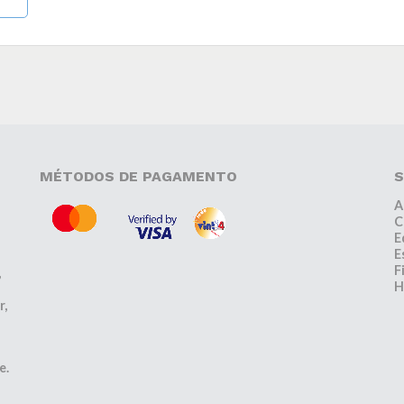
MÉTODOS DE PAGAMENTO
S
A
C
E
E
F
,
H
r,
e.