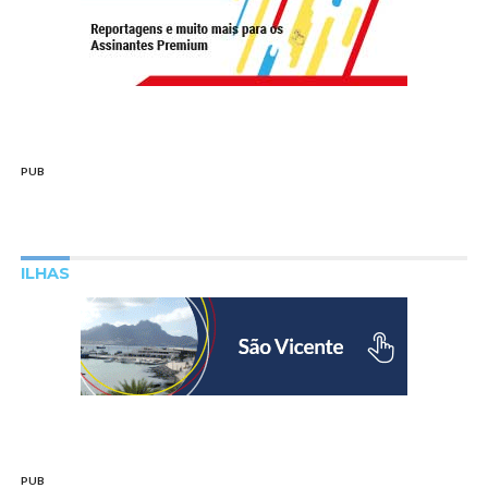
PUB
ILHAS
PUB