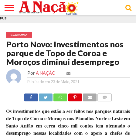
PUB
INÍCIO
ÚLTIMAS
ASSINATURAS
EM
ARQUIVO
ACTUALIDADE
OPINIÃO
ANÚNCIOS
VARIEDADES
CLICK
SOBRE
AJUDA
POLÍTICA DE
TERMOS E
NOTÍCIAS
& LOJA
FOCO
JOVEM
PRIVACIDADE
CONDIÇÕES
E DE
DE
ECONOMIA
COOKIES
UTILIZAÇÃO
Porto Novo: Investimentos nos
parque de Topo de Coroa e
Moroços diminui desemprego
Por
A NAÇÃO
Publicado em
23 de Maio, 2021
COMMENTS
Os investimentos que estão a ser feitos nos parques naturais
de Topo de Coroa e Moraços nos Planaltos Norte e Leste em
Santo Antão em cerca cinco mil contos tem atenuado o
desemprego nessas localidades com o apoio a chefes de