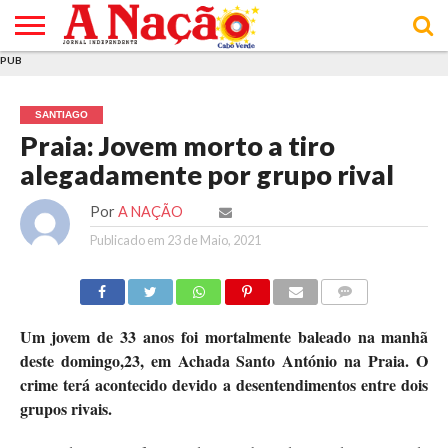
PUB
INÍCIO
ÚLTIMAS
ASSINATURAS
EM
ARQUIVO
ACTUALIDADE
OPINIÃO
ANÚNCIOS
VARIEDADES
CLICK
SOBRE
AJUDA
POLÍTICA DE
TERMOS E
NOTÍCIAS
& LOJA
FOCO
JOVEM
PRIVACIDADE
CONDIÇÕES
E DE
DE
SANTIAGO
COOKIES
UTILIZAÇÃO
Praia: Jovem morto a tiro
alegadamente por grupo rival
Por
A NAÇÃO
Publicado em
23 de Maio, 2021
COMMENTS
Um jovem de 33 anos foi mortalmente baleado na manhã
deste domingo,23, em Achada Santo António na Praia. O
crime terá acontecido devido a desentendimentos entre dois
grupos rivais.