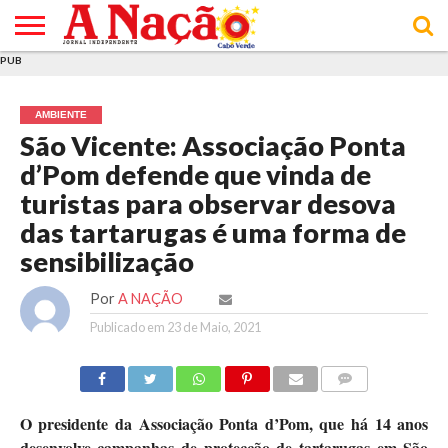
PUB
INÍCIO
ÚLTIMAS
ASSINATURAS
EM
ARQUIVO
ACTUALIDADE
OPINIÃO
ANÚNCIOS
VARIEDADES
CLICK
SOBRE
AJUDA
POLÍTICA DE
TERMOS E
NOTÍCIAS
& LOJA
FOCO
JOVEM
PRIVACIDADE
CONDIÇÕES
E DE
DE
AMBIENTE
COOKIES
UTILIZAÇÃO
São Vicente: Associação Ponta
d’Pom defende que vinda de
turistas para observar desova
das tartarugas é uma forma de
sensibilização
Por
A NAÇÃO
Publicado em
23 de Maio, 2021
COMMENTS
O presidente da Associação Ponta d’Pom, que há 14 anos
desenvolve campanhas de protecção de tartarugas em São