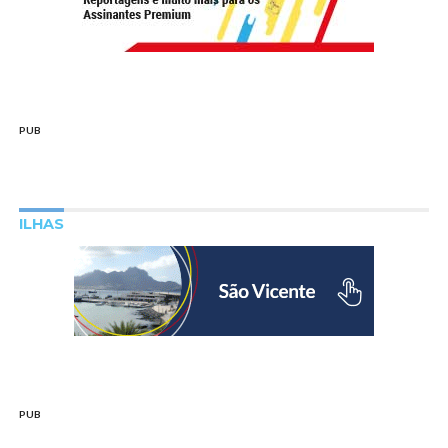
PUB
ILHAS
PUB