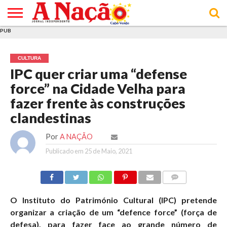
PUB
INÍCIO
ÚLTIMAS
ASSINATURAS
EM
ARQUIVO
ACTUALIDADE
OPINIÃO
ANÚNCIOS
VARIEDADES
CLICK
SOBRE
AJUDA
POLÍTICA DE
TERMOS E
NOTÍCIAS
& LOJA
FOCO
JOVEM
PRIVACIDADE
CONDIÇÕES
E DE
DE
CULTURA
COOKIES
UTILIZAÇÃO
IPC quer criar uma “defense
force” na Cidade Velha para
fazer frente às construções
clandestinas
Por
A NAÇÃO
Publicado em
25 de Maio, 2021
COMMENTS
O Instituto do Património Cultural (IPC) pretende
organizar a criação de um “defence force” (força de
defesa), para fazer face ao grande número de