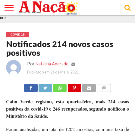
PUB
INÍCIO
ÚLTIMAS
ASSINATURAS
EM
ARQUIVO
ACTUALIDADE
OPINIÃO
ANÚNCIOS
VARIEDADES
CLICK
SOBRE
AJUDA
POLÍTICA DE
TERMOS E
NOTÍCIAS
& LOJA
FOCO
JOVEM
PRIVACIDADE
CONDIÇÕES
E DE
DE
COVID-19
COOKIES
UTILIZAÇÃO
Notificados 214 novos casos
positivos
Por
Natalina Andrade
Publicado em
26 de Maio, 2021
COMMENTS
Cabo Verde registou, esta quarta-feira, mais 214 casos
positivos da covid-19 e 246 recuperados, segundo notificou o
Ministério da Saúde.
Foram analisadas, um total de 1202 amostras, com uma taxa de