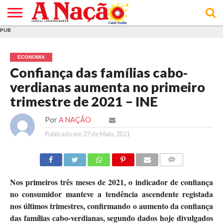
PUB
INÍCIO
ÚLTIMAS
ASSINATURAS
EM
ARQUIVO
ACTUALIDADE
OPINIÃO
ANÚNCIOS
VARIEDADES
CLICK
SOBRE
AJUDA
POLÍTICA DE
TERMOS E
NOTÍCIAS
& LOJA
FOCO
JOVEM
PRIVACIDADE
CONDIÇÕES
E DE
DE
ECONOMIA
COOKIES
UTILIZAÇÃO
Confiança das famílias cabo-
verdianas aumenta no primeiro
trimestre de 2021 – INE
Por
A NAÇÃO
Publicado em
27 de Maio, 2021
COMMENTS
Nos primeiros três meses de 2021, o indicador de confiança
no consumidor manteve a tendência ascendente registada
nos últimos trimestres, confirmando o aumento da confiança
das famílias cabo-verdianas, segundo dados hoje divulgados