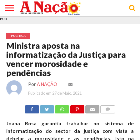
PUB
INÍCIO
ÚLTIMAS
ASSINATURAS
EM
ARQUIVO
ACTUALIDADE
OPINIÃO
ANÚNCIOS
VARIEDADES
CLICK
SOBRE
AJUDA
POLÍTICA DE
TERMOS E
NOTÍCIAS
& LOJA
FOCO
JOVEM
PRIVACIDADE
CONDIÇÕES
E DE
DE
POLÍTICA
COOKIES
UTILIZAÇÃO
Ministra aposta na
informatização da Justiça para
vencer morosidade e
pendências
Por
A NAÇÃO
Publicado em
27 de Maio, 2021
COMMENTS
Joana Rosa garantiu trabalhar no sistema de
informatização do sector da justiça com vista a
debelar a morosidade e as pendências. Isto na