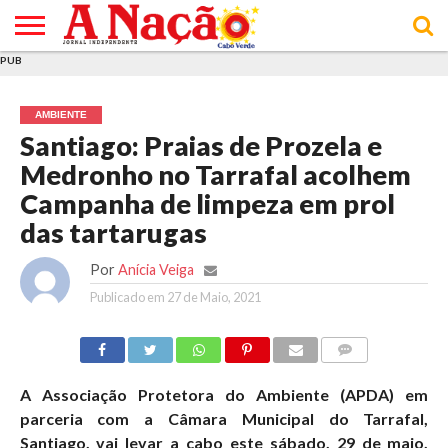
PUB
INÍCIO
ÚLTIMAS
ASSINATURAS
EM
ARQUIVO
ACTUALIDADE
OPINIÃO
ANÚNCIOS
VARIEDADES
CLICK
SOBRE
AJUDA
POLÍTICA DE
TERMOS E
NOTÍCIAS
& LOJA
FOCO
JOVEM
PRIVACIDADE
CONDIÇÕES
E DE
DE
AMBIENTE
COOKIES
UTILIZAÇÃO
Santiago: Praias de Prozela e
Medronho no Tarrafal acolhem
Campanha de limpeza em prol
das tartarugas
Por
Anícia Veiga
Publicado em
27 de Maio, 2021
COMMENTS
A Associação Protetora do Ambiente (APDA) em
parceria com a Câmara Municipal do Tarrafal,
Santiago, vai levar a cabo este sábado, 29 de maio,