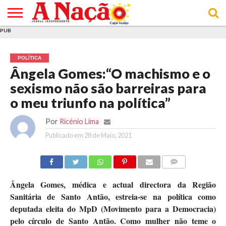
PUB
INÍCIO
ÚLTIMAS
ASSINATURAS
EM
ARQUIVO
ACTUALIDADE
OPINIÃO
ANÚNCIOS
VARIEDADES
CLICK
SOBRE
AJUDA
POLÍTICA DE
TERMOS E
NOTÍCIAS
& LOJA
FOCO
JOVEM
PRIVACIDADE
CONDIÇÕES
E DE
DE
POLÍTICA
COOKIES
UTILIZAÇÃO
Ângela Gomes:“O machismo e o
sexismo não são barreiras para
o meu triunfo na política”
Por
Ricénio Lima
Publicado em
28 de Maio, 2021
COMMENTS
Ângela Gomes, médica e actual directora da Região
Sanitária de Santo Antão, estreia-se na política como
deputada eleita do MpD (Movimento para a Democracia)
pelo círculo de Santo Antão. Como mulher não teme o