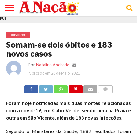
PUB
INÍCIO
ÚLTIMAS
ASSINATURAS
EM
ARQUIVO
ACTUALIDADE
OPINIÃO
ANÚNCIOS
VARIEDADES
CLICK
SOBRE
AJUDA
POLÍTICA DE
TERMOS E
NOTÍCIAS
& LOJA
FOCO
JOVEM
PRIVACIDADE
CONDIÇÕES
E DE
DE
COVID-19
COOKIES
UTILIZAÇÃO
Somam-se dois óbitos e 183
novos casos
Por
Natalina Andrade
Publicado em
28 de Maio, 2021
COMMENTS
Foram hoje notificadas mais duas mortes relacionadas
com a covid-19, em Cabo Verde, sendo uma na Praia e
outra em São Vicente, além de 183 novas infecções.
Segundo o Ministério da Saúde, 1882 resultados foram