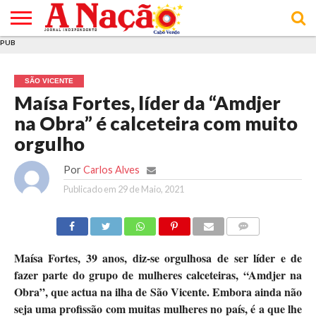
PUB
INÍCIO
ÚLTIMAS
ASSINATURAS
EM
ARQUIVO
ACTUALIDADE
OPINIÃO
ANÚNCIOS
VARIEDADES
CLICK
SOBRE
AJUDA
POLÍTICA DE
TERMOS E
NOTÍCIAS
& LOJA
FOCO
JOVEM
PRIVACIDADE
CONDIÇÕES
E DE
DE
SÃO VICENTE
COOKIES
UTILIZAÇÃO
Maísa Fortes, líder da “Amdjer
na Obra” é calceteira com muito
orgulho
Por
Carlos Alves
Publicado em
29 de Maio, 2021
COMMENTS
Maísa Fortes, 39 anos, diz-se orgulhosa de ser líder e de
fazer parte do grupo de mulheres calceteiras, “Amdjer na
Obra”, que actua na ilha de São Vicente. Embora ainda não
seja uma profissão com muitas mulheres no país, é a que lhe