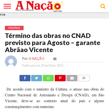
PUB
INÍCIO
ÚLTIMAS
ASSINATURAS
EM
ARQUIVO
ACTUALIDADE
OPINIÃO
ANÚNCIOS
VARIEDADES
CLICK
SOBRE
AJUDA
POLÍTICA DE
TERMOS E
NOTÍCIAS
& LOJA
FOCO
JOVEM
PRIVACIDADE
CONDIÇÕES
E DE
DE
POLÍTICA
COOKIES
UTILIZAÇÃO
Término das obras no CNAD
previsto para Agosto – garante
Abrãao Vicente
Por
A NAÇÃO
Publicado em
29 de Maio, 2021
COMMENTS
De acordo com o ministro da Cultura, o atraso nas obras do
Centro Nacional de Artesanato e Design (CNAD), em São
Vicente, deve-se ao contexto atual do país e alguns
constrangimentos com materiais.