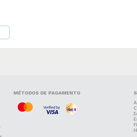
MÉTODOS DE PAGAMENTO
S
A
C
E
E
F
,
H
r,