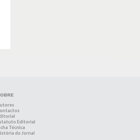
OBRE
utores
ontactos
ditorial
statuto Editorial
icha Técnica
istória do Jornal