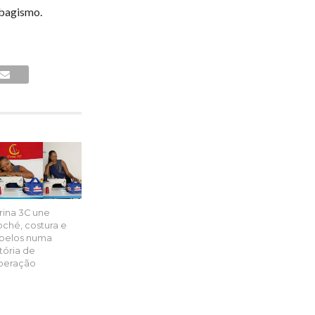
abagismo.
rina 3C une
oché, costura e
belos numa
stória de
peração