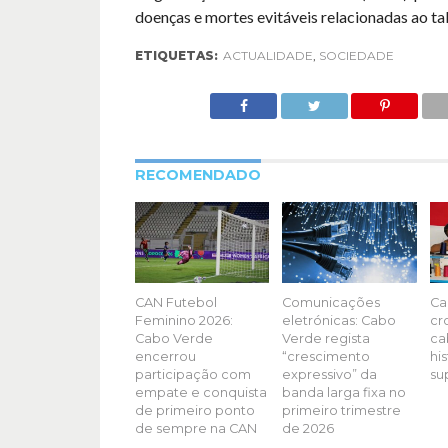
doenças e mortes evitáveis relacionadas ao t
ETIQUETAS:
ACTUALIDADE
,
SOCIEDADE
RECOMENDADO
CAN Futebol
Comunicações
Ca
Feminino 2026:
eletrónicas: Cabo
cr
Cabo Verde
Verde regista
ca
encerrou
“crescimento
hi
participação com
expressivo” da
su
empate e conquista
banda larga fixa no
de primeiro ponto
primeiro trimestre
de sempre na CAN
de 2026