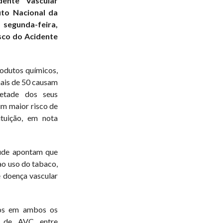
dente Vascular
uto Nacional da
 segunda-feira,
sco do Acidente
odutos químicos,
mais de 50 causam
etade dos seus
um maior risco de
ituição, em nota
úde apontam que
o uso do tabaco,
 doença vascular
dos em ambos os
 de AVC entre