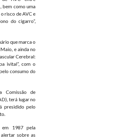
s, bem como uma
 o risco de AVC e
no do cigarro”,
ário que marca o
Maio, e ainda no
ascular Cerebral:
a ivital”, com o
 pelo consumo do
 a Comissão de
), terá lugar no
á presidido pelo
to.
 em 1987 pela
alertar sobre as