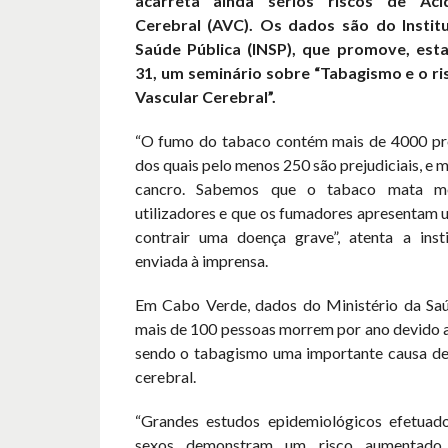
acarreta ainda sérios riscos de Aci
Cerebral (AVC). Os dados são do Instit
Saúde Pública (INSP), que promove, esta
31, um seminário sobre “Tabagismo e o ri
Vascular Cerebral”.
“O fumo do tabaco contém mais de 4000 pr
dos quais pelo menos 250 são prejudiciais, e 
cancro. Sabemos que o tabaco mata m
utilizadores e que os fumadores apresentam 
contrair uma doença grave”, atenta a inst
enviada à imprensa.
Em Cabo Verde, dados do Ministério da Sa
mais de 100 pessoas morrem por ano devido a
sendo o tabagismo uma importante causa de
cerebral.
“Grandes estudos epidemiológicos efetua
sexos demonstram um risco aumentado