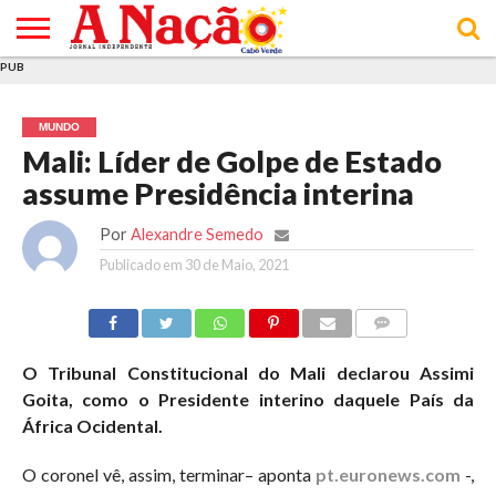
PUB
INÍCIO
ÚLTIMAS
ASSINATURAS
EM
ARQUIVO
ACTUALIDADE
OPINIÃO
ANÚNCIOS
VARIEDADES
CLICK
SOBRE
AJUDA
POLÍTICA DE
TERMOS E
NOTÍCIAS
& LOJA
FOCO
JOVEM
PRIVACIDADE
CONDIÇÕES
E DE
DE
MUNDO
COOKIES
UTILIZAÇÃO
Mali: Líder de Golpe de Estado
assume Presidência interina
Por
Alexandre Semedo
Publicado em
30 de Maio, 2021
COMMENTS
O Tribunal Constitucional do Mali declarou Assimi
Goita, como o Presidente interino daquele País da
África Ocidental.
O coronel vê, assim, terminar– aponta
pt.euronews.com
-,