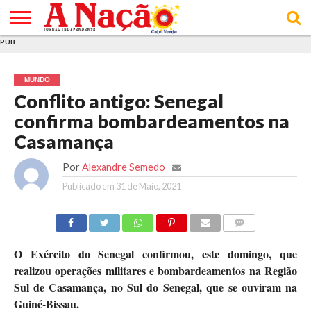
PUB
INÍCIO
ÚLTIMAS
ASSINATURAS
EM
ARQUIVO
ACTUALIDADE
OPINIÃO
ANÚNCIOS
VARIEDADES
CLICK
SOBRE
AJUDA
POLÍTICA DE
TERMOS E
NOTÍCIAS
& LOJA
FOCO
JOVEM
PRIVACIDADE
CONDIÇÕES
E DE
DE
MUNDO
COOKIES
UTILIZAÇÃO
Conflito antigo: Senegal
confirma bombardeamentos na
Casamança
Por
Alexandre Semedo
Publicado em
31 de Maio, 2021
COMMENTS
O Exército do Senegal confirmou, este domingo, que
realizou operações militares e bombardeamentos na Região
Sul de Casamança, no Sul do Senegal, que se ouviram na
Guiné-Bissau.