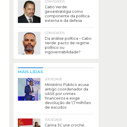
CONVIDADOS
Cabo Verde:
geoestratégia como
componente da política
externa e da defesa
CONVIDADOS
Da análise política – Cabo
Verde: pacto de regime
político ou
ingovernabilidade?
MAIS LIDAS
SOCIEDADE
Ministério Público acusa
antigo coordenador da
UASE por crimes
financeiros e exige
devolução de 1,7 milhões
de escudos
SOCIEDADE
Carina 3C une croché,