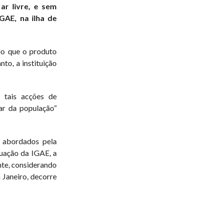
ar livre, e sem
GAE, na ilha de
do que o produto
to, a instituição
 tais acções de
ar da população”
 abordados pela
tuação da IGAE, a
nte, considerando
m Janeiro, decorre