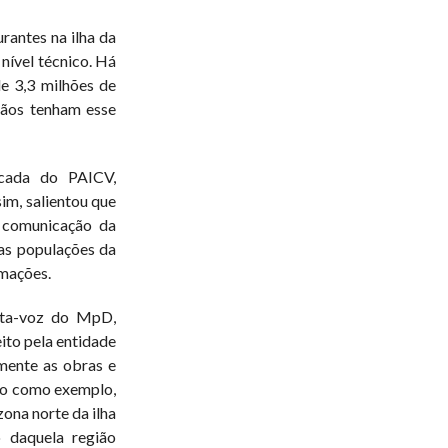
rantes na ilha da
nível técnico. Há
e 3,3 milhões de
adãos tenham esse
cada do PAICV,
im, salientou que
 comunicação da
 as populações da
rmações.
rta-voz do MpD,
ito pela entidade
ente as obras e
 o como exemplo,
ona norte da ilha
 daquela região