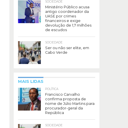
SOCIEDADE
Ministério Público acusa
antigo coordenador da
UASE por crimes
financeiros e exige
devolução de 1,7 milhões
de escudos
SOCIEDADE
Ser ou não ser elite, em
Cabo Verde
MAIS LIDAS
POLÍTICA
Francisco Carvalho
confirma proposta de
nome de Júlio Martins para
procurador-geral da
República
SOCIEDADE