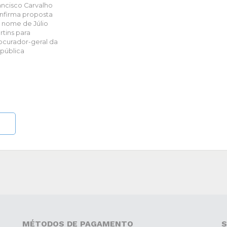
ancisco Carvalho
nfirma proposta
 nome de Júlio
rtins para
ocurador-geral da
pública
MÉTODOS DE PAGAMENTO
S