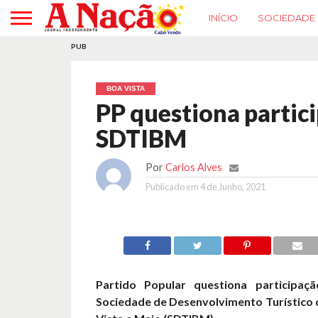
INÍCIO
SOCIEDADE
PUB
BOA VISTA
PP questiona partic
SDTIBM
Por
Carlos Alves
Publicado em
4 de Junho, 2021
Partido Popular questiona participaçã
Sociedade de Desenvolvimento Turístico d