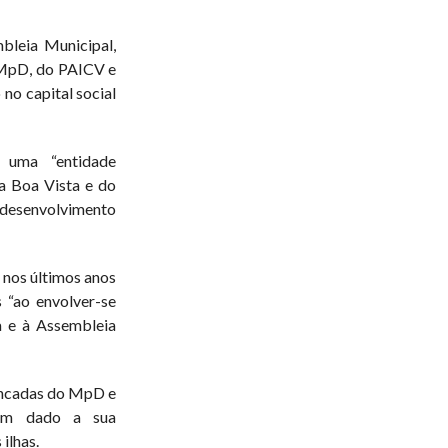
bleia Municipal,
o MpD, do PAICV e
no capital social
 uma “entidade
da Boa Vista e do
 desenvolvimento
e nos últimos anos
 “ao envolver-se
 e à Assembleia
ancadas do MpD e
em dado a sua
ilhas.