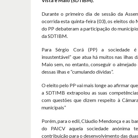
Vista e Maio (SDTIBM).
Durante o primeiro dia de sessão da Assem
ocorrida esta quinta-feira (03), os eleitos d
do PP debateram a participação do município 
da SDTIBM.
Para Sérgio Corá (PP) a sociedade é
insustentável” que atua há muitos nas ilhas 
Maio sem, no entanto, conseguir o almejado
dessas ilhas e “cumulando dívidas”.
O eleito pelo PP vai mais longe ao afirmar qu
a SDTIMB extrapolou as suas competências
com questões que dizem respeito à Câmara
municipais”
Porém, para o edil, Cláudio Mendonça e as b
do PAICV aquela sociedade anónima t
contribuição para o desenvolvimento das duas 