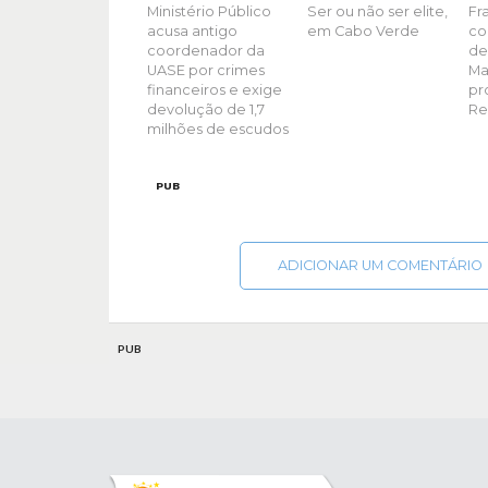
Ministério Público
Ser ou não ser elite,
Fr
acusa antigo
em Cabo Verde
co
coordenador da
de
UASE por crimes
Ma
financeiros e exige
pr
devolução de 1,7
Re
milhões de escudos
PUB
ADICIONAR UM COMENTÁRIO
PUB