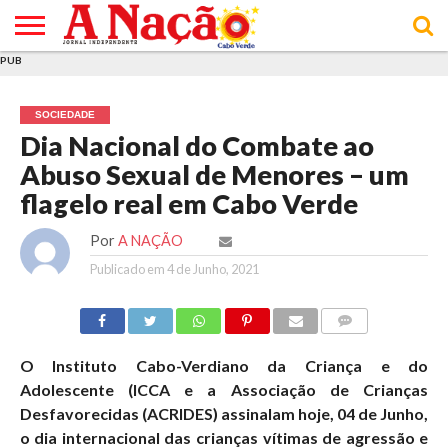
PUB
INÍCIO
ÚLTIMAS
ASSINATURAS
EM
ARQUIVO
ACTUALIDADE
OPINIÃO
ANÚNCIOS
VARIEDADES
CLICK
SOBRE
AJUDA
POLÍTICA DE
TERMOS E
NOTÍCIAS
& LOJA
FOCO
JOVEM
PRIVACIDADE
CONDIÇÕES
E DE
DE
SOCIEDADE
COOKIES
UTILIZAÇÃO
Dia Nacional do Combate ao
Abuso Sexual de Menores – um
flagelo real em Cabo Verde
Por
A NAÇÃO
Publicado em
4 de Junho, 2021
COMMENTS
O Instituto Cabo-Verdiano da Criança e do
Adolescente (ICCA e a Associação de Crianças
Desfavorecidas (ACRIDES) assinalam hoje, 04 de Junho,
o dia internacional das crianças vítimas de agressão e