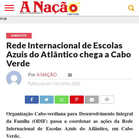
PUB
INÍCIO
ÚLTIMAS
ASSINATURAS
EM
ARQUIVO
ACTUALIDADE
OPINIÃO
ANÚNCIOS
VARIEDADES
CLICK
SOBRE
AJUDA
POLÍTICA DE
TERMOS E
NOTÍCIAS
& LOJA
FOCO
JOVEM
PRIVACIDADE
CONDIÇÕES
E DE
DE
AMBIENTE
COOKIES
UTILIZAÇÃO
Rede Internacional de Escolas
Azuis do Atlântico chega a Cabo
Verde
Por
A NAÇÃO
Publicado em
7 de Junho, 2021
COMMENTS
Organização Cabo-verdiana para Desenvolvimento Integral
da Família (ODIF) passa a coordenar as ações da Rede
Internacional de Escolas Azuis do Atlântico, em Cabo
Verde.